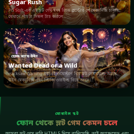
Sugar Rush
PG Soft-এর এই স্লট গেম ৭×৭ গ্রিডে ক্লাস্টার পে মেকানিক্স চালায়,
যেখানে পাঁচটা সিম্বল টাচ করলে...
হোল্ড অ্যান্ড উইন
Wanted Dead or a Wild
Hacksaw Gaming-এর এই ওয়েস্টার্ন থিম স্লট গেম হোল্ড অ্যান্ড
উইন মেকানিক্স এবং স্টিকি ওয়াইল্ড নিয়ে আসে।...
মোবাইল স্লট
ফোন থেকে স্লট গেম কেমন চলে