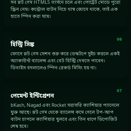
সব স্লট গেম HTML5 ভার্সনে চলে এবং পোর্ট্রেট মোডে পুরো
স্ক্রিন নেয়। কন্ট্রোল বাটন নিচে থাম্ব জোনে থাকে, তাই এক
হাতে স্পিন করা যায়।
06
হিস্ট্রি সিঙ্ক
ফোনে স্লট গেম সেশন শুরু করে ডেস্কটপে সুইচ করলে একই
অ্যাকাউন্ট ব্যালেন্স এবং বেট হিস্ট্রি দেখতে পাবেন।
ডিভাইস বদলালেও স্পিন রেকর্ড মিসিং হয় না।
07
পেমেন্ট ইন্টিগ্রেশন
bKash, Nagad এবং Rocket সরাসরি ক্যাশিয়ার প্যানেলে
যুক্ত আছে। স্লট গেম থেকে ব্যালেন্স কমে গেলে টপ-আপ
বাটন চাপলে ক্যাশিয়ার খুলবে এবং তিন ধাপে ডিপোজিট
শেষ হবে।