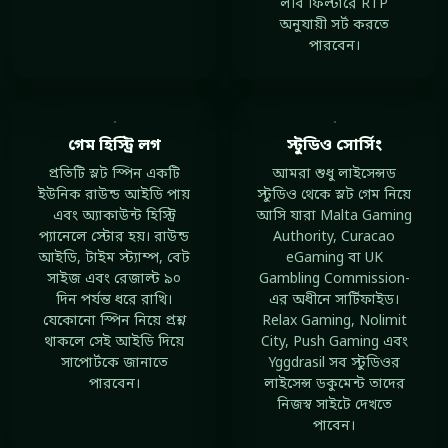
লবি ফিল্টারে RTP
অনুযায়ী সর্ট করতে
পারবেন।
গেম হিস্ট্রি লগ
স্টুডিও সোর্সিং
প্রতিটি স্লট স্পিন একটি
আমরা শুধু লাইসেন্সড
ইউনিক রাউন্ড আইডি পায়
স্টুডিও থেকে স্লট গেম নিয়ে
এবং অ্যাকাউন্ট হিস্ট্রি
আসি যারা Malta Gaming
প্যানেলে স্টোর হয়। রাউন্ড
Authority, Curacao
আইডি, টাইম স্ট্যাম্প, বেট
eGaming বা UK
সাইজ এবং রেজাল্ট ৯০
Gambling Commission-
দিন পর্যন্ত ধরে রাখি।
এর অধীনে সার্টিফাইড।
যেকোনো স্পিন নিয়ে প্রশ্ন
Relax Gaming, Nolimit
থাকলে সেই আইডি দিয়ে
City, Push Gaming এবং
সাপোর্টকে জানাতে
Yggdrasil সব স্টুডিওর
পারবেন।
লাইসেন্স ডকুমেন্ট তাদের
নিজস্ব সাইটে দেখতে
পাবেন।