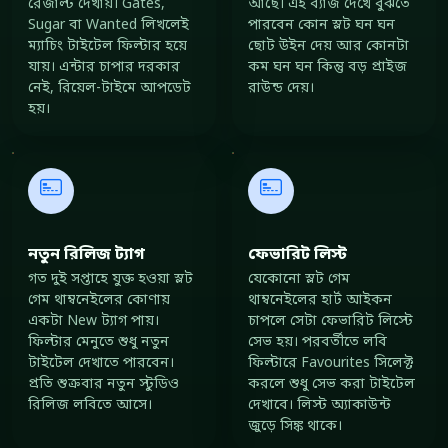
রেজাল্ট দেখায়। Gates,
আছে। এই ব্যাজ দেখে বুঝতে
Sugar বা Wanted লিখলেই
পারবেন কোন স্লট ঘন ঘন
ম্যাচিং টাইটেল ফিল্টার হয়ে
ছোট উইন দেয় আর কোনটা
যায়। এন্টার চাপার দরকার
কম ঘন ঘন কিন্তু বড় প্রাইজ
নেই, রিয়েল-টাইমে আপডেট
রাউন্ড দেয়।
হয়।
নতুন রিলিজ ট্যাগ
ফেভারিট লিস্ট
গত দুই সপ্তাহে যুক্ত হওয়া স্লট
যেকোনো স্লট গেম
গেম থাম্বনেইলের কোণায়
থাম্বনেইলের হার্ট আইকন
একটা New ট্যাগ পায়।
চাপলে সেটা ফেভারিট লিস্টে
ফিল্টার মেনুতে শুধু নতুন
সেভ হয়। পরবর্তীতে লবি
টাইটেল দেখাতে পারবেন।
ফিল্টারে Favourites সিলেক্ট
প্রতি শুক্রবার নতুন স্টুডিও
করলে শুধু সেভ করা টাইটেল
রিলিজ লবিতে আসে।
দেখাবে। লিস্ট অ্যাকাউন্ট
জুড়ে সিঙ্ক থাকে।